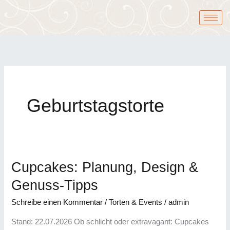
Zum
Inhalt
springen
Geburtstagstorte
Cupcakes: Planung, Design &
Cupcakes:
Planung,
Genuss-Tipps
Design
Schreibe einen Kommentar
/
Torten & Events
/
admin
&
Genuss-
Stand: 22.07.2026 Ob schlicht oder extravagant: Cupcakes