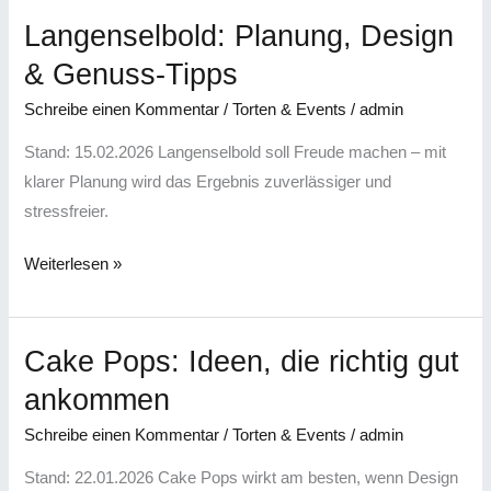
Langenselbold: Planung, Design
Langenselbold:
Planung,
& Genuss-Tipps
Design
Schreibe einen Kommentar
/
Torten & Events
/
admin
&
Genuss-
Stand: 15.02.2026 Langenselbold soll Freude machen – mit
Tipps
klarer Planung wird das Ergebnis zuverlässiger und
stressfreier.
Weiterlesen »
Cake Pops: Ideen, die richtig gut
Cake
Pops:
ankommen
Ideen,
Schreibe einen Kommentar
/
Torten & Events
/
admin
die
richtig
Stand: 22.01.2026 Cake Pops wirkt am besten, wenn Design