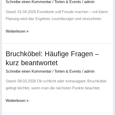
Schreibe einen Kommentar
/
Torten & Events
/
admin
richtig
gut
Stand: 01.04.2026 Eventtorte soll Freude machen – mit klarer
ankommen
Planung wird das Ergebnis zuverlässiger und stressfreier.
Weiterlesen »
Bruchköbel: Häufige Fragen –
Bruchköbel:
Häufige
kurz beantwortet
Fragen
Schreibe einen Kommentar
/
Torten & Events
/
admin
–
kurz
Stand: 08.03.2026 Ob schlicht oder extravagant: Bruchköbel
beantwortet
gelingt leichter, wenn man die nächsten Punkte beachtet.
Weiterlesen »