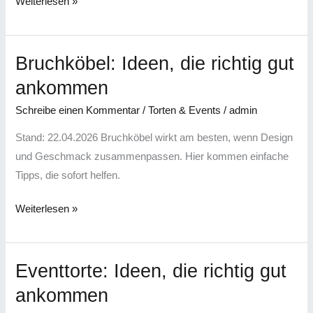
Weiterlesen »
Bruchköbel: Ideen, die richtig gut
Bruchköbel:
Ideen,
ankommen
die
Schreibe einen Kommentar
/
Torten & Events
/
admin
richtig
gut
Stand: 22.04.2026 Bruchköbel wirkt am besten, wenn Design
ankommen
und Geschmack zusammenpassen. Hier kommen einfache
Tipps, die sofort helfen.
Weiterlesen »
Eventtorte: Ideen, die richtig gut
Eventtorte:
Ideen,
ankommen
die