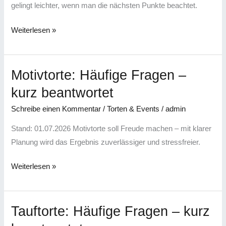
Tipps
gelingt leichter, wenn man die nächsten Punkte beachtet.
Weiterlesen »
Motivtorte: Häufige Fragen –
Motivtorte:
Häufige
kurz beantwortet
Fragen
Schreibe einen Kommentar
/
Torten & Events
/
admin
–
kurz
Stand: 01.07.2026 Motivtorte soll Freude machen – mit klarer
beantwortet
Planung wird das Ergebnis zuverlässiger und stressfreier.
Weiterlesen »
Tauftorte: Häufige Fragen – kurz
Tauftorte:
Häufige