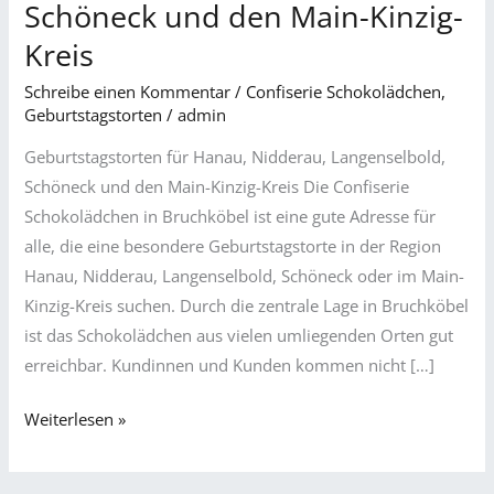
Schöneck und den Main-Kinzig-
Nidderau,
Kreis
Langenselbold,
Schöneck
Schreibe einen Kommentar
/
Confiserie Schokolädchen
,
und
Geburtstagstorten
/
admin
den
Geburtstagstorten für Hanau, Nidderau, Langenselbold,
Main-
Schöneck und den Main-Kinzig-Kreis Die Confiserie
Kinzig-
Schokolädchen in Bruchköbel ist eine gute Adresse für
Kreis
alle, die eine besondere Geburtstagstorte in der Region
Hanau, Nidderau, Langenselbold, Schöneck oder im Main-
Kinzig-Kreis suchen. Durch die zentrale Lage in Bruchköbel
ist das Schokolädchen aus vielen umliegenden Orten gut
erreichbar. Kundinnen und Kunden kommen nicht […]
Weiterlesen »