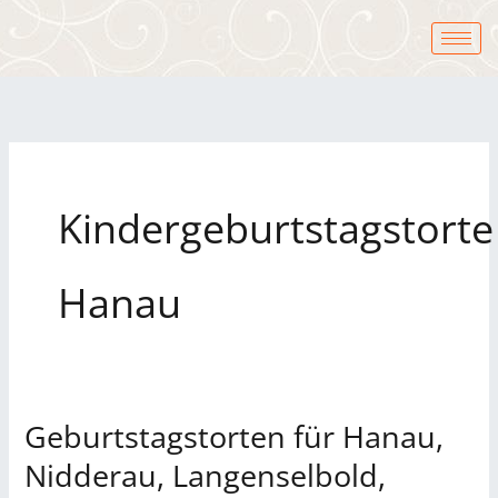
Zum
Inhalt
springen
Kindergeburtstagstorte
Hanau
Geburtstagstorten für Hanau,
Geburtstagstorten
für
Nidderau, Langenselbold,
Hanau,