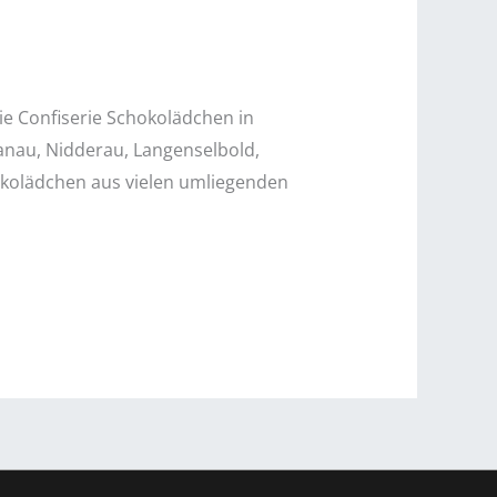
ie Confiserie Schokolädchen in
Hanau, Nidderau, Langenselbold,
hokolädchen aus vielen umliegenden