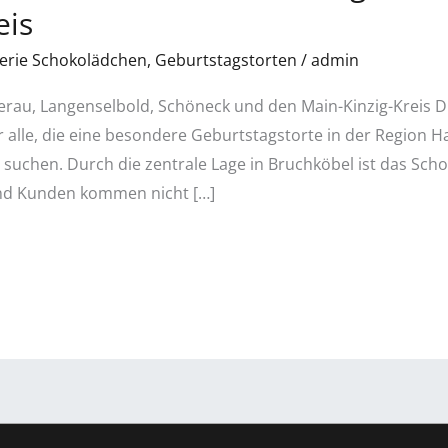
eis
serie Schokolädchen
,
Geburtstagstorten
/
admin
rau, Langenselbold, Schöneck und den Main-Kinzig-Kreis D
r alle, die eine besondere Geburtstagstorte in der Region 
 suchen. Durch die zentrale Lage in Bruchköbel ist das Sc
und Kunden kommen nicht […]