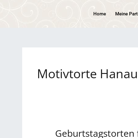
Zum
Inhalt
Home
Meine Part
springen
Motivtorte Hanau
Geburtstagstorten 
Geburtstagstorten