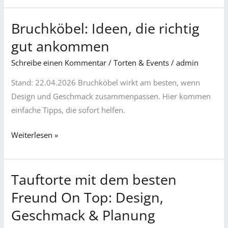
Bruchköbel: Ideen, die richtig
Bruchköbel:
Ideen,
gut ankommen
die
Schreibe einen Kommentar
/
Torten & Events
/
admin
richtig
gut
Stand: 22.04.2026 Bruchköbel wirkt am besten, wenn
ankommen
Design und Geschmack zusammenpassen. Hier kommen
einfache Tipps, die sofort helfen.
Weiterlesen »
Tauftorte mit dem besten
Tauftorte
mit
Freund On Top: Design,
dem
Geschmack & Planung
besten