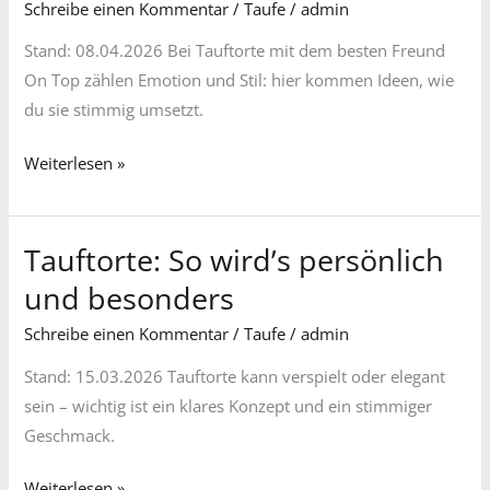
Freund
Schreibe einen Kommentar
/
Taufe
/
admin
On
Stand: 08.04.2026 Bei Tauftorte mit dem besten Freund
Top:
On Top zählen Emotion und Stil: hier kommen Ideen, wie
Design,
du sie stimmig umsetzt.
Geschmack
&
Weiterlesen »
Planung
Tauftorte: So wird’s persönlich
Tauftorte:
So
und besonders
wird’s
Schreibe einen Kommentar
/
Taufe
/
admin
persönlich
und
Stand: 15.03.2026 Tauftorte kann verspielt oder elegant
besonders
sein – wichtig ist ein klares Konzept und ein stimmiger
Geschmack.
Weiterlesen »