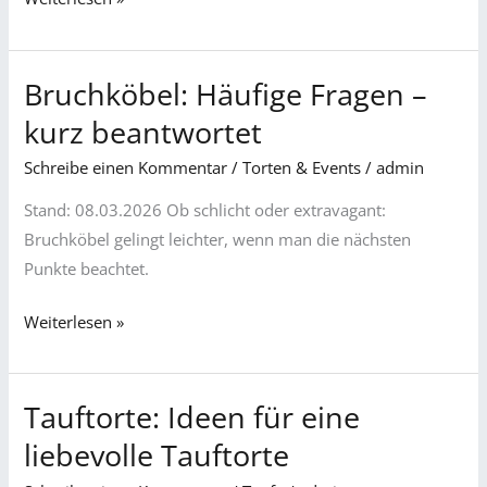
Bruchköbel: Häufige Fragen –
Bruchköbel:
Häufige
kurz beantwortet
Fragen
Schreibe einen Kommentar
/
Torten & Events
/
admin
–
kurz
Stand: 08.03.2026 Ob schlicht oder extravagant:
beantwortet
Bruchköbel gelingt leichter, wenn man die nächsten
Punkte beachtet.
Weiterlesen »
Tauftorte: Ideen für eine
Tauftorte:
Ideen
liebevolle Tauftorte
für