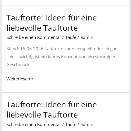
besonders
Tauftorte: Ideen für eine
Tauftorte:
Ideen
liebevolle Tauftorte
für
Schreibe einen Kommentar
/
Taufe
/
admin
eine
liebevolle
Stand: 15.06.2026 Tauftorte kann verspielt oder elegant
Tauftorte
sein – wichtig ist ein klares Konzept und ein stimmiger
Geschmack.
Weiterlesen »
Tauftorte: Ideen für eine
Tauftorte:
Ideen
liebevolle Tauftorte
für
Schreibe einen Kommentar
/
Taufe
/
admin
eine