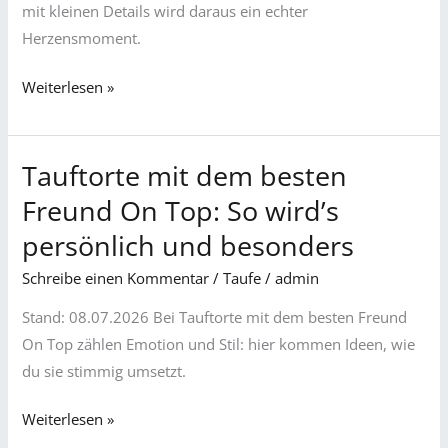
Tauftorte
mit kleinen Details wird daraus ein echter
Herzensmoment.
Weiterlesen »
Tauftorte mit dem besten
Tauftorte
mit
Freund On Top: So wird’s
dem
persönlich und besonders
besten
Freund
Schreibe einen Kommentar
/
Taufe
/
admin
On
Stand: 08.07.2026 Bei Tauftorte mit dem besten Freund
Top:
On Top zählen Emotion und Stil: hier kommen Ideen, wie
So
du sie stimmig umsetzt.
wird’s
persönlich
Weiterlesen »
und