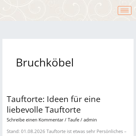
Zum
Inhalt
springen
Bruchköbel
Tauftorte: Ideen für eine
Tauftorte:
Ideen
liebevolle Tauftorte
für
Schreibe einen Kommentar
/
Taufe
/
admin
eine
liebevolle
Stand: 01.08.2026 Tauftorte ist etwas sehr Persönliches –