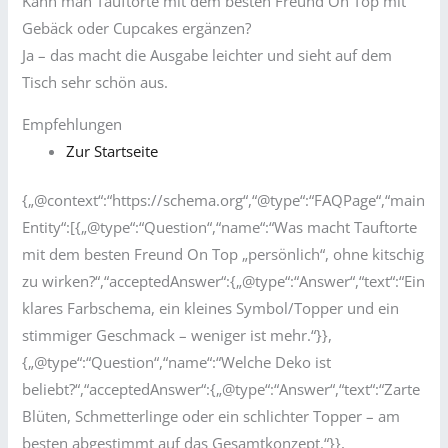
Kann man Tauftorte mit dem besten Freund On Top mit
Gebäck oder Cupcakes ergänzen?
Ja – das macht die Ausgabe leichter und sieht auf dem
Tisch sehr schön aus.
Empfehlungen
Zur Startseite
{„@context“:“https://schema.org“,“@type“:“FAQPage“,“main
Entity“:[{„@type“:“Question“,“name“:“Was macht Tauftorte
mit dem besten Freund On Top „persönlich“, ohne kitschig
zu wirken?“,“acceptedAnswer“:{„@type“:“Answer“,“text“:“Ein
klares Farbschema, ein kleines Symbol/Topper und ein
stimmiger Geschmack – weniger ist mehr.“}},
{„@type“:“Question“,“name“:“Welche Deko ist
beliebt?“,“acceptedAnswer“:{„@type“:“Answer“,“text“:“Zarte
Blüten, Schmetterlinge oder ein schlichter Topper – am
besten abgestimmt auf das Gesamtkonzept.“}},